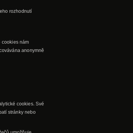
šeho rozhodnutí
o cookies nám
zpracovávána anonymně
alytické cookies. Své
patí stránky nebo
ížečů umožňuje