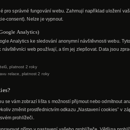
né pro správné fungování webu. Zahrnují například uložení va
ie-consent). Nelze je vypnout.
Google Analytics)
gle Analytics ke sledování anonymní návštěvnosti webu. Tyt
k návštěvníci web používají, a tím jej zlepšovat. Data jsou 
telů, platnost 2 roky
vu relace, platnost 2 roky
kies?
bu se vám zobrazí lišta s možností přijmout nebo odmítnout an
koliv změnit prostřednictvím odkazu „Nastavení cookies" v zá
svém prohlížeči.
pravovat přímo v nastavení vašeho prohlížeče. Většina prohl