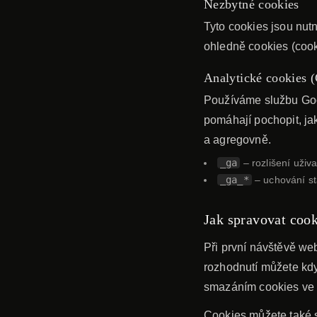
Nezbytné cookies
Tyto cookies jsou nut
ohledně cookies (cook
Analytické cookies (
Používáme službu Goo
pomáhají pochopit, ja
a agregovně.
_ga
– rozlišení uživa
_ga_*
– uchování sta
Jak spravovat coo
Při první návštěvě we
rozhodnutí můžete kdy
smazáním cookies ve 
Cookies můžete také s