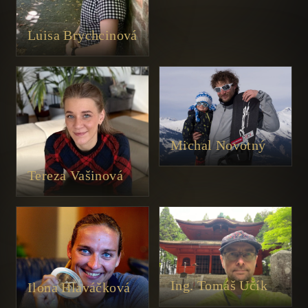
Luisa Brychcinová
Michal Novotný
Tereza Vašinová
Ing. Tomáš Učík
Ilona Hlaváčková