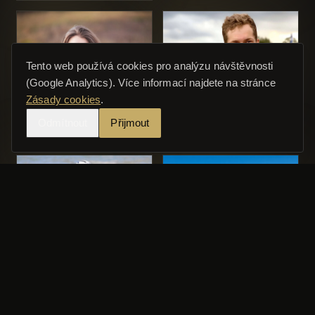
Tento web používá cookies pro analýzu návštěvnosti
Jana Jarkovská
(Google Analytics). Více informací najdete na stránce
Zásady cookies
.
Václav Chaloupka
Odmítnout
Přijmout
Amálie Hilgertová