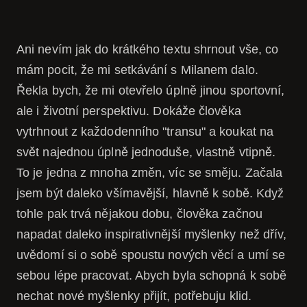
Ani nevím jak do krátkého textu shrnout vše, co
mám pocit, že mi setkávání s Milanem dalo.
Řekla bych, že mi otevřelo úplně jinou sportovní,
ale i životní perspektivu. Dokáže člověka
vytrhnout z každodenního "transu" a koukat na
svět najednou úplně jednoduše, vlastně vtipně.
To je jedna z mnoha změn, víc se směju. Začala
jsem být daleko všímavější, hlavně k sobě. Když
tohle pak trvá nějakou dobu, člověka začnou
napadat daleko inspirativnější myšlenky než dřív,
uvědomí si o sobě spoustu nových věcí a umí se
sebou lépe pracovat. Abych byla schopná k sobě
nechat nové myšlenky přijít, potřebuju klid.